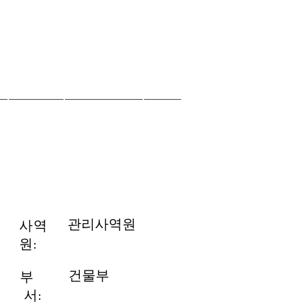
자료실
오늘의양식
EM
관리사역원
​사역
원:
건물부
​부
서: