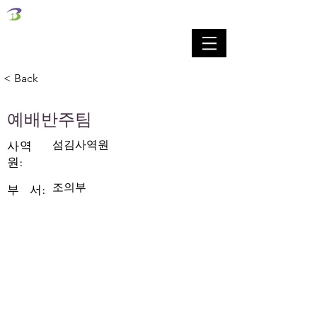
벧엘교회
Bethel Korean Presbyterian Church
예배공동체 / 가족공동체 / 교육공동체 / 선교공동체
< Back
예배반주팀
섬김사역원
​사역
원:
조의부
​부 서: