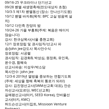
09/16-25 우크라이나 단기선교
09/28 벧엘 새생명축제(전도대상자 초청)
10/3-5 제1차 벧엘동산 (장소: 안나산기도원)
10/12 벧엘 바자회(목적: BPC 교실 방음벽 설
치)
10/12 다민족 찬양의 밤
10/24-26 가을 부흥회(주제: 복음은 매이지
않습니다)
강사: 한규삼목사(서울 충현교회)
12/1 장로장립 및 권사임직/선교사 파
송/John Jee강도사 목사안수식
장로장립: 서공렬
권사임직: 김경화B, 박성심, 원정희, 유인옥,
윤수경, 함혜숙
선교사파송: 이성우/박소담
목사안수: John Jee
12/3-6 2019년 열방을 중보하는 연합기도회
(주제: 세상을 향해 축복의 통로가 되라!)
강사: 김진영선교사(SWM선교회 대표), 안순
자선교사(요르단, WEC선교회)
길예평선교사(터키, SEED Korea), 안바울선
교사(터키, KMC)
허드슨선교사(이집트, Missioon Venture
Partners)