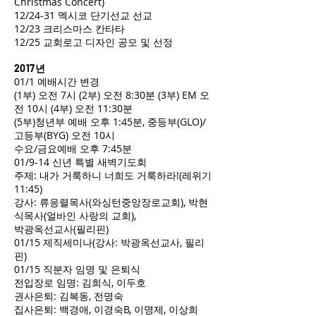
Christmas Concert)
12/24-31 멕시코 단기선교 선교
12/23 크리스마스 칸타타
12/25 교회로고 디자인 공모 및 선정
2017년
01/1 예배시간 변경
(1부) 오전 7시 (2부) 오전 8:30분 (3부) EM 오
전 10시 (4부) 오전 11:30분
(5부)청년부 예배 오후 1:45분, 중등부(GLO)/
고등부(BYG) 오전 10시
수요/금요예배 오후 7:45분
01/9-14 신년 특별 새벽기도회
주제: 내가 거룩하니 너희도 거룩하라!(레위기
11:45)
강사: 류응렬목사(와싱턴중앙장로교회), 박현
식목사(얼바인 사랑의 교회),
박광옥선교사(필리핀)
01/15 제직세미나(강사: 박광옥선교사, 필리
핀)
01/15 직분자 임명 및 은퇴식
전입장로 임명: 김희식, 이두호
권사은퇴: 김복동, 전명숙
집사은퇴: 백경애, 이경숙B, 이명제, 이상희