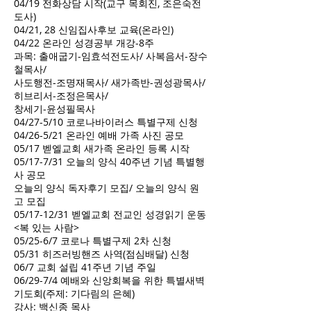
04/19 전화상담 시작(교구 목회진, 조은숙전
도사)
04/21, 28 신임집사후보 교육(온라인)
04/22 온라인 성경공부 개강-8주
과목: 출애굽기-임효석전도사/ 사복음서-장수
철목사/
사도행전-조명재목사/ 새가족반-권성광목사/
히브리서-조정은목사/
창세기-윤성필목사
04/27-5/10 코로나바이러스 특별구제 신청
04/26-5/21 온라인 예배 가족 사진 공모
05/17 벧엘교회 새가족 온라인 등록 시작
05/17-7/31 오늘의 양식 40주년 기념 특별행
사 공모
오늘의 양식 독자후기 모집/ 오늘의 양식 원
고 모집
05/17-12/31 벧엘교회 전교인 성경읽기 운동
<복 있는 사람>
05/25-6/7 코로나 특별구제 2차 신청
05/31 히즈러빙핸즈 사역(점심배달) 신청
06/7 교회 설립 41주년 기념 주일
06/29-7/4 예배와 신앙회복을 위한 특별새벽
기도회(주제: 기다림의 은혜)
강사: 백신종 목사