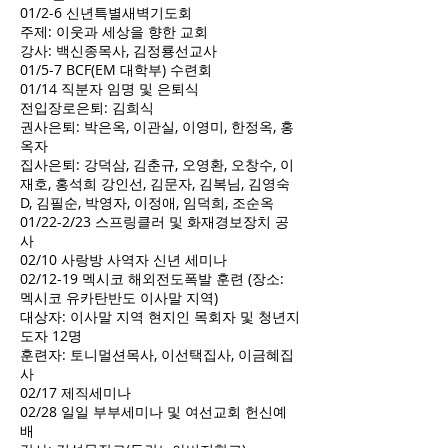
01/2-6 신년특별새벽기도회
주제: 이웃과 세상을 향한 교회
강사: 백신종목사, 김정룡선교사
01/5-7 BCF(EM 대학부) 수련회
01/14 직분자 임명 및 은퇴식
전입장로은퇴: 김희식
권사은퇴: 박은옥, 이관실, 이영미, 한정옥, 홍
옥자
집사은퇴: 강덕삼, 김춘규, 오영환, 오창수, 이
재호, 홍석희 강인선, 김문자, 김복님, 김영숙
D, 김필순, 박영자, 이정애, 임덕희, 조순옥
01/22-2/23 스프링클러 및 화재경보장치 공
사
02/10 사랑방 사역자 신년 세미나
02/12-19 멕시코 해외전도폭발 훈련 (장소:
멕시코 유카탄반도 이사말 지역)
대상자: 이사말 지역 현지인 목회자 및 청년지
도자 12명
훈련자: 토니멀션목사, 이선택집사, 이금혜집
사
02/17 제직세미나
02/28 일일 부부세미나 및 여선교회 헌신예
배