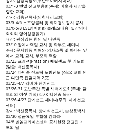
강사: 김성묵장로(두란노아버지학교)
03/1-3 벧엘 선교부흥회(주제: 이웃과 세상을
향한 교회)
강사: 김흥규목사(인천내리교회)
03/5-4/6 스프링클러 및 화재경보장치 공사
03/6-5/8 ESL영어회화 클래스(내용: 일상영어
회화와 영어성경읽기)
대상: 관심있는 한인 및 다민족
03/10 장애사역팀 교사 및 학부모 세미나
주제: 문제행동 이해와 의사소통 및 하나님 앞
에서 교회, 교사, 부모의 역할
03/23 프레션(Prassion) 메릴랜드 첫 기도회
(말씀: 백신종목사)
03/24 다민족 전도팀 노방전도 (장소: 교회 인
근 다민족 집결지역 2곳)
03/25-4/7 감비아 단기선교
03/26-31 고난주간 특별 새벽기도회(주제: 갈
보리의 여섯 기적) 강사: 백신종 목사
03/26-4/23 단기선교 세미나(주최: 세계선교
센터)
강사: 백신종목사, 방대식선교사, 손상웅박사
03/30 성금요일 부활절 칸타타
04/8 벧엘프라마스센터 공사현장 전교인 기
도의 날