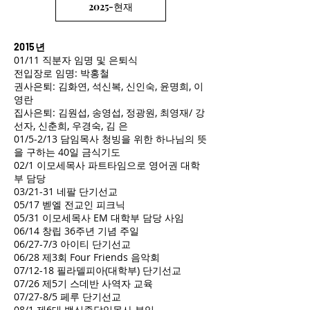
2025-현재
2015년
01/11 직분자 임명 및 은퇴식
전입장로 임명: 박홍철
권사은퇴: 김화연, 석신복, 신인숙, 윤명희, 이
영란
집사은퇴: 김원섭, 송영섭, 정광원, 최영재/ 강
선자, 신춘희, 우경숙, 김 은
01/5-2/13 담임목사 청빙을 위한 하나님의 뜻
을 구하는 40일 금식기도
02/1 이모세목사 파트타임으로 영어권 대학
부 담당
03/21-31 네팔 단기선교
05/17 벧엘 전교인 피크닉
05/31 이모세목사 EM 대학부 담당 사임
06/14 창립 36주년 기념 주일
06/27-7/3 아이티 단기선교
06/28 제3회 Four Friends 음악회
07/12-18 필라델피아(대학부) 단기선교
07/26 제5기 스데반 사역자 교육
07/27-8/5 페루 단기선교
08/1 제6대 백신종담임목사 부임