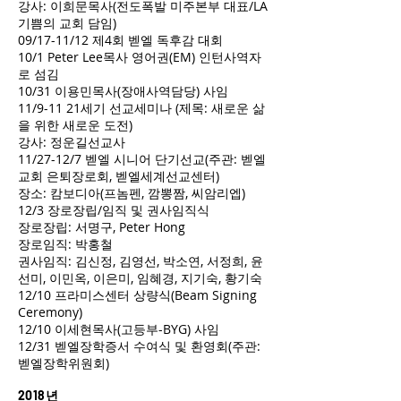
강사: 이희문목사(전도폭발 미주본부 대표/LA
기쁨의 교회 담임)
09/17-11/12 제4회 벧엘 독후감 대회
10/1 Peter Lee목사 영어권(EM) 인턴사역자
로 섬김
10/31 이용민목사(장애사역담당) 사임
11/9-11 21세기 선교세미나 (제목: 새로운 삶
을 위한 새로운 도전)
강사: 정운길선교사
11/27-12/7 벧엘 시니어 단기선교(주관: 벧엘
교회 은퇴장로회, 벧엘세계선교센터)
장소: 캄보디아(프놈펜, 깜뽕짬, 씨암리엡)
12/3 장로장립/임직 및 권사임직식
장로장립: 서명구, Peter Hong
장로임직: 박홍철
권사임직: 김신정, 김영선, 박소연, 서정희, 윤
선미, 이민옥, 이은미, 임혜경, 지기숙, 황기숙
12/10 프라미스센터 상량식(Beam Signing
Ceremony)
12/10 이세현목사(고등부-BYG) 사임
12/31 벧엘장학증서 수여식 및 환영회(주관:
벧엘장학위원회)
2018년