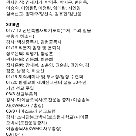
권사임직: 김제시카, 박영춘, 박지은, 변연옥,
이승숙, 이영란B, 이정란, 임애란, 지인임
실버선교: 양재주/양선숙, 김유현/김난용
2019년
01/7-12 신년특별새벽기도회(주제: 주의 일을
부흥케 하소서)
강사: 백신종목사, 김형균목사
01/13 직분자 임명 및 은퇴식
장로은퇴: 최명기, 황성훈
권사은퇴: 김동희, 최승희
집사은퇴: 강대붕, 조춘안, 권순희, 권영숙, 김
점준, 남경숙, 허승신
01/19 제직세미나 및 부서장/팀장 수련회
01/20 벧엘교회 세계선교센터 설립 30주년
기념 선교 주일
03/8 선교부흥회
강사: 마이클오목사(로잔운동 총재) 이승종목
사(KWMC사무총장)
03/9 디아스포라 선교포럼
강사: 조나단봉크박사(보스턴대학교) 마이클
오박사(로잔운동총재)
이승종목사(KWMC 사무총장)
03/16-17