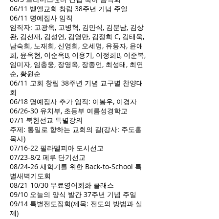
06/11 벧엘교회 창립 38주년 기념 주일
06/11 명예집사 임직
임직자: 고광옥, 고병혁, 김만식, 김분남, 김상
완, 김선재, 김성연, 김영만, 김정희 C, 김태욱,
남숙희, 노재희, 신영희, 오세명, 유풍자, 윤애
희, 윤옥현, 이순옥B, 이용기, 이정희B, 이준복,
임미자, 임충웅, 장영옥, 장종언, 최성태, 최연
순, 황원순
06/11 교회 창립 38주년 기념 교구별 찬양대
회
06/18 명예집사 추가 임직: 이봉우, 이경자
06/26-30 유치부, 초등부 여름성경학교
07/1 북한선교 특별강의
주제: 통일로 향하는 교회의 길(강사: 주도홍
목사)
07/16-22 필라델피아 도시선교
07/23-8/2 페루 단기선교
08/24-26 새학기를 위한 Back-to-School 특
별새벽기도회
08/21-10/30 무료영어회화 클래스
09/10 오늘의 양식 발간 37주년 기념 주일
09/14 특별전도집회(제목: 전도의 방법과 실
제)