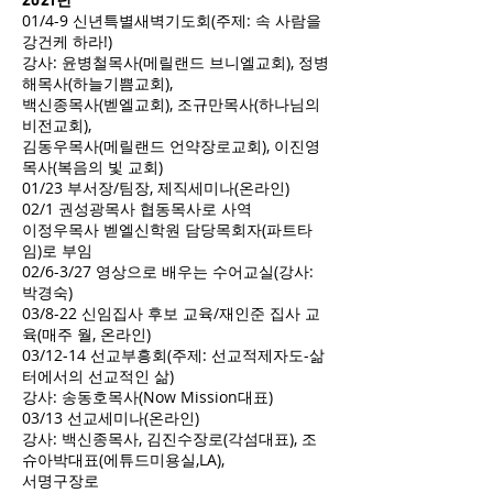
01/4-9 신년특별새벽기도회(주제: 속 사람을
강건케 하라!)
강사: 윤병철목사(메릴랜드 브니엘교회), 정병
해목사(하늘기쁨교회),
백신종목사(벧엘교회), 조규만목사(하나님의
비전교회),
김동우목사(메릴랜드 언약장로교회), 이진영
목사(복음의 빛 교회)
01/23 부서장/팀장, 제직세미나(온라인)
02/1 권성광목사 협동목사로 사역
이정우목사 벧엘신학원 담당목회자(파트타
임)로 부임
02/6-3/27 영상으로 배우는 수어교실(강사:
박경숙)
03/8-22 신임집사 후보 교육/재인준 집사 교
육(매주 월, 온라인)
03/12-14 선교부흥회(주제: 선교적제자도-삶
터에서의 선교적인 삶)
강사: 송동호목사(Now Mission대표)
03/13 선교세미나(온라인)
강사: 백신종목사, 김진수장로(각섬대표), 조
슈아박대표(에튜드미용실,LA),
서명구장로