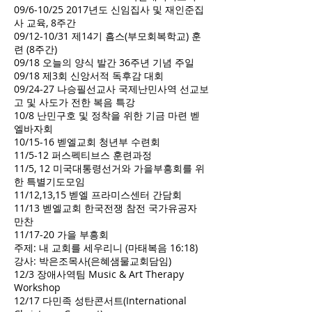
09/6-10/25 2017년도 신임집사 및 재인준집
사 교육, 8주간
09/12-10/31 제14기 흠스(부모회복학교) 훈
련 (8주간)
09/18 오늘의 양식 발간 36주년 기념 주일
09/18 제3회 신앙서적 독후감 대회
09/24-27 나승필선교사 국제난민사역 선교보
고 및 사도가 전한 복음 특강
10/8 난민구호 및 정착을 위한 기금 마련 벧
엘바자회
10/15-16 벧엘교회 청년부 수련회
11/5-12 퍼스펙티브스 훈련과정
11/5, 12 미국대통령선거와 가을부흥회를 위
한 특별기도모임
11/12,13,15 벧엘 프라미스센터 간담회
11/13 벧엘교회 한국전쟁 참전 국가유공자
만찬
11/17-20 가을 부흥회
주제: 내 교회를 세우리니 (마태복음 16:18)
강사: 박은조목사(은혜샘물교회담임)
12/3 장애사역팀 Music & Art Therapy
Workshop
12/17 다민족 성탄콘서트(International