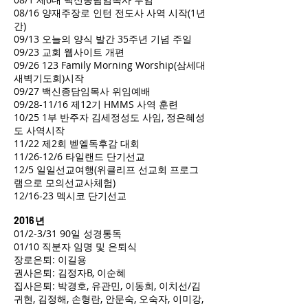
08/16 양재주장로 인턴 전도사 사역 시작(1년
간)
09/13 오늘의 양식 발간 35주년 기념 주일
09/23 교회 웹사이트 개편
09/26 123 Family Morning Worship(삼세대
새벽기도회)시작
09/27 백신종담임목사 위임예배
09/28-11/16 제12기 HMMS 사역 훈련
10/25 1부 반주자 김세정성도 사임, 정은혜성
도 사역시작
11/22 제2회 벧엘독후감 대회
11/26-12/6 타일랜드 단기선교
12/5 일일선교여행(위클리프 선교회 프로그
램으로 모의선교사체험)
12/16-23 멕시코 단기선교
2016년
01/2-3/31 90일 성경통독
01/10 직분자 임명 및 은퇴식
장로은퇴: 이길용
권사은퇴: 김정자B, 이순혜
집사은퇴: 박경호, 유관민, 이동희, 이치선/김
귀현, 김정해, 손형란, 안문숙, 오숙자, 이미강,