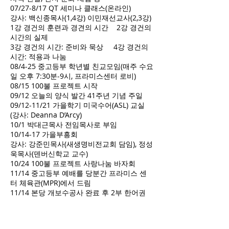
07/27-8/17 QT 세미나 클래스(온라인)
강사: 백신종목사(1,4강) 이민재선교사(2,3강)
1강 경건의 훈련과 경견의 시간 2강 경건의
시간의 실제
3강 경건의 시간: 준비와 묵상 4강 경건의
시간: 적용과 나눔
08/4-25 중고등부 학년별 친교모임(매주 수요
일 오후 7:30분-9시, 프라미스센터 로비)
08/15 100불 프로젝트 시작
09/12 오늘의 양식 발간 41주년 기념 주일
09/12-11/21 가을학기 미국수어(ASL) 교실
(강사: Deanna D’Arcy)
10/1 박대근목사 전임목사로 부임
10/14-17 가을부흥회
강사: 강준민목사(새생명비전교회 담임), 정성
욱목사(덴버신학교 교수)
10/24 100불 프로젝트 사랑나눔 바자회
11/14 중고등부 예배를 당분간 프라미스 센
터 체육관(MPR)에서 드림
11/14 본당 개보수공사 완료 후 2부 한어권
예배와 주일학교 예배를 오전 9:45분 현장과
온라인으로 동시 진행
11/21 Family Worship(2부 KM, EM 예배에