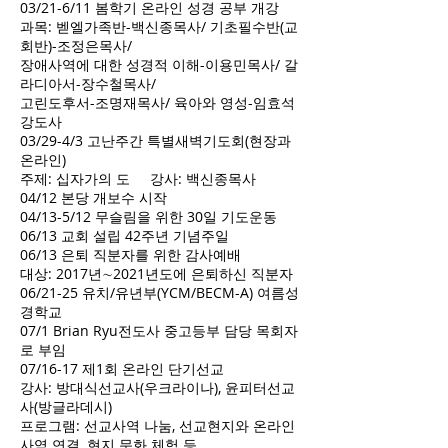
03/21-6/11 봄학기 온라인 성경 공부 개강
과목: 벧엘가족반-백신종목사/ 기초필수반(교
회반)-조정은목사/
장애사역에 대한 성경적 이해-이용민목사/ 갈
라디아서-장수철목사/
고린도후서-조명재목사/ 육아와 영성-임효석
강도사
03/29-4/3 고난주간 특별새벽기도회(현장과
온라인)
주제: 십자가의 도 강사: 백신종목사
04/12 본당 개보수 시작
04/13-5/12 무슬림을 위한 30일 기도운동
06/13 교회 설립 42주년 기념주일
06/13 은퇴 직분자를 위한 감사예배
대상: 2017년∼2021년도에 은퇴하신 직분자
06/21-25 유치/유년부(YCM/BECM-A) 여름성
경학교
07/1 Brian Ryu전도사 중고등부 담당 목회자
로 부임
07/16-17 제1회 온라인 단기선교
강사: 방대식선교사(우크라이나), 윤피터선교
사(방글라데시)
프로그램: 선교사역 나눔, 선교현지와 온라인
사역 연결, 현지 문화 체험 등