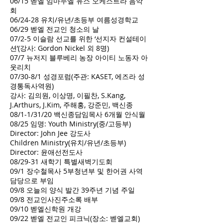
06/15 벧엘 임마누엘 유스 오케스트라 음악
회
06/24-28 유치/유년/초등부 여름성경학교
06/29 벧엘 전교인 청소의 날
07/2-5 이슬람 선교를 위한 ‘선지자 컨설테이
션’(강사: Gordon Nickel 외 8명)
07/7 뉴저지 블루베리 농장 아이티 노동자 아
웃리치
07/30-8/1 성경포럼(주관: KASET, 에즈라 성
경통독사역원)
강사: 김의원, 이상명, 이필찬, S.Kang,
J.Arthurs, J.Kim, 주해홍, 강준민, 백신종
08/1-1/31/20 백신종담임목사 6개월 안식월
08/25 임명: Youth Ministry(중/고등부)
Director: John Jee 강도사
Children Ministry(유치/유년/초등부)
Director: 윤애선전도사
08/29-31 새학기 특별새벽기도회
09/1 장수철목사 5부청년부 및 한어권 사역
담당으로 부임
09/8 오늘의 양식 발간 39주년 기념 주일
09/8 전교인사진주소록 배부
09/10 벧엘신학원 개강
09/22 벧엘 전교인 피크닉(장소: 벧엘교회)