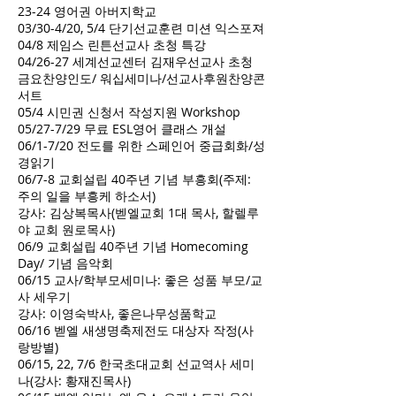
23-24 영어권 아버지학교
03/30-4/20, 5/4 단기선교훈련 미션 익스포져
04/8 제임스 린튼선교사 초청 특강
04/26-27 세계선교센터 김재우선교사 초청
금요찬양인도/ 워십세미나/선교사후원찬양콘
서트
05/4 시민권 신청서 작성지원 Workshop
05/27-7/29 무료 ESL영어 클래스 개설
06/1-7/20 전도를 위한 스페인어 중급회화/성
경읽기
06/7-8 교회설립 40주년 기념 부흥회(주제:
주의 일을 부흥케 하소서)
강사: 김상복목사(벧엘교회 1대 목사, 할렐루
야 교회 원로목사)
06/9 교회설립 40주년 기념 Homecoming
Day/ 기념 음악회
06/15 교사/학부모세미나: 좋은 성품 부모/교
사 세우기
강사: 이영숙박사, 좋은나무성품학교
06/16 벧엘 새생명축제전도 대상자 작정(사
랑방별)
06/15, 22, 7/6 한국초대교회 선교역사 세미
나(강사: 황재진목사)