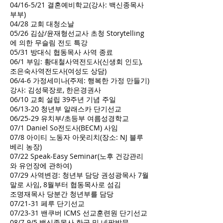
04/16-5/21 결혼예비학교(강사: 백신종목사
부부)
04/28 교회 대청소날
05/26 김삼/윤재형선교사 초청 Storytelling
에 의한 무슬림 전도 특강
05/31 방대식 협동목사 사역 종료
06/1 부임: 황대철사역전도사(신생회 인도),
조은숙사역전도사(여성도 상담)
06/4-6 가정세미나(주제: 행복한 가정 만들기)
강사: 김성묵장로, 한은경권사
06/10 교회 설립 39주년 기념 주일
06/13-20 청년부 알래스카 단기선교
06/25-29 유치부/초등부 여름성경학교
07/1 Daniel So전도사(BECM) 사임
07/8 아이티 노동자 아웃리치(장소: NJ 블루
베리 농장)
07/22 Speak-Easy Seminar(노후 건강관리
와 유언장에 관하여)
07/29 사역변경: 청년부 담당 권성광목사 7월
말로 사임, 8월부터 협동목사로 섬김
조명재목사 당분간 청년부를 담당
07/21-31 페루 단기선교
07/23-31 밴쿠버 ICMS 선교훈련원 단기선교
08/7-9/5 백신종목사 한국 및 네팔방문