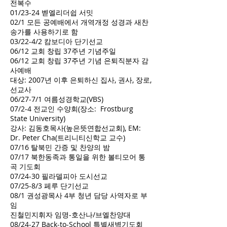
전복수
01/23-24 벧엘리더쉽 서밋
02/1 모든 공예배에서 개역개정 성경과 새찬
송가를 사용하기로 함
03/22-4/2 캄보디아 단기선교
06/12 교회 창립 37주년 기념주일
06/12 교회 창립 37주년 기념 은퇴직분자 감
사예배
대상: 2007년 이후 은퇴하신 집사, 권사, 장로,
선교사
06/27-7/1 여름성경학교(VBS)
07/2-4 전교인 수양회(장소: Frostburg
State University)
강사: 김동호목사(높은뜻연합선교회), EM:
Dr. Peter Cha(트리니티신학교 교수)
07/16 탈북민 간증 및 찬양의 밤
07/17 북한동족과 통일을 위한 볼티모어 통
곡 기도회
07/24-30 필라델피아 도시선교
07/25-8/3 페루 단기선교
08/1 권성광목사 4부 청년 담당 사역자로 부
임
진철민지휘자 임명-호산나/브엘찬양대
08/24-27 Back-to-School 특별새벽기도회