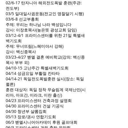
02/6-17 탄자니아 해외전도폭발 훈련(주관:
전도부)
03/5 일대일사귐운동(전교인 명찰달기 시행)
03/6-8 선교부흥회
주제: 우리는 하나님 나라 백성입니다
강사: 이장호목사(높은뜻 광성교회 담임)
03/12-4/1 프라미스센터를 위한 21일 특별새
벽기도회
주제: 무너뜨림(느헤미야서 강해)
강사: 백신종목사
03/23-4/27 벧엘 결혼 예비학교(강의: 백신종
목사 부부 외)
04/10-15 고난주간 특별새벽기도회
04/14 성금요일 부활절 칸타타
04/14-21 독일전도폭발훈련 실시(장소: 독일
퀼른)
훈련 대상자: 독일 정착 무슬림계 국제난민(시
리아, 아프간, 이라크, 이란 출신)
04/23 프라미스센터 건축과정 설명회
04/30 프라미스센터 건설 기공식
04/30 청년부 샬롬집회
05/13 장로/권사 연합기도회
06/3 벧엘시니어아카데미 후원 골프대회
06/3 프라미스센터 건립 축하 음악회