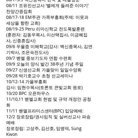
08/11 조유진선교사 ‘별에게 들려준 이야기’
찬양간증집회
08/17-18 EM주관 가족부흥회(주제: 이웃과
세상을 향한 교회)
08/19-25 Peru 리마신학교 전도폭발훈련
(훈련자: 김동우목사, 이선택집사, 이금혜집
사, 신종흔집사)
09/6 우울증 이해학교(강사: 백신종목사, 김면
기박사, 조은숙전도사)
09/7 벧엘 중보기도자 연합 수련회
09/9 오늘의 양식 발간 38주년 기념 주일
09/27 신생선교회 가을맞이 일일수양회
09/28 박기호교수 초청 선교세미나
10/12-14 가을부흥회
강사: 임현수목사(토론토 큰빛교회 원로)
10/20 BPC 오픈하우스
11/10,11 벧엘교회 헌법 및 규약 개정안 공청
회
11/11 벧엘프라미스센터(BPC) 입당예배:
12/2 장로장립/권사임직 및 실버선교사 파송
예배
장로장립: 고성주, 김선호, 임병덕, Sung
Kwon