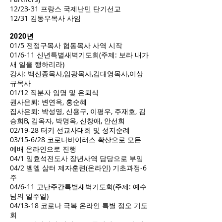
12/23-31 프랑스 국제난민 단기선교
12/31 김동우목사 사임
2020년
01/5 전정구목사 협동목사 사역 시작
01/6-11 신년특별새벽기도회(주제: 보라 내가
새 일을 행하리라)
강사: 백신종목사,임광목사,김대영목사,이상
규목사
01/12 직분자 임명 및 은퇴식
권사은퇴: 변연옥, 홍순혜
집사은퇴: 박성영, 신용구, 이평우, 주재호, 김
승희B, 김옥자, 박명옥, 신창애, 안선희
02/19-28 터키 선교사대회 및 성지순례
03/15-6/28 코로나바이러스 확산으로 모든
예배 온라인으로 진행
04/1 임효석전도사 장년사역 담당으로 부임
04/2 벧엘 삶터 제자훈련(온라인) 기초과정-6
주
04/6-11 고난주간특별새벽기도회(주제: 예수
님의 일주일)
04/13-18 코로나 극복 온라인 특별 정오 기도
회