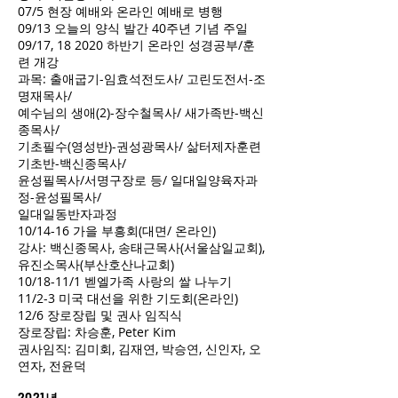
07/5 현장 예배와 온라인 예배로 병행
09/13 오늘의 양식 발간 40주년 기념 주일
09/17, 18 2020 하반기 온라인 성경공부/훈
련 개강
과목: 출애굽기-임효석전도사/ 고린도전서-조
명재목사/
예수님의 생애(2)-장수철목사/ 새가족반-백신
종목사/
기초필수(영성반)-권성광목사/ 삶터제자훈련
기초반-백신종목사/
윤성필목사/서명구장로 등/ 일대일양육자과
정-윤성필목사/
일대일동반자과정
10/14-16 가을 부흥회(대면/ 온라인)
강사: 백신종목사, 송태근목사(서울삼일교회),
유진소목사(부산호산나교회)
10/18-11/1 벧엘가족 사랑의 쌀 나누기
11/2-3 미국 대선을 위한 기도회(온라인)
12/6 장로장립 및 권사 임직식
장로장립: 차승훈, Peter Kim
권사임직: 김미회, 김재연, 박승연, 신인자, 오
연자, 전윤덕
2021년