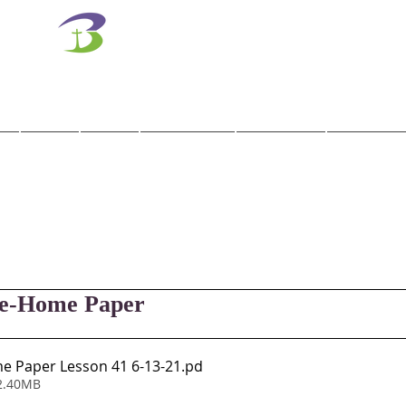
벧엘교회
Bethel Korean Presbyterian Church
예배공동체 / 가족공동체 / 교육공동체 / 선교공동체
사역
훈련
말씀/찬양
교회학교
교육기관
e-Home Paper
e Paper Lesson 41 6-13-21
.pd
2.40MB