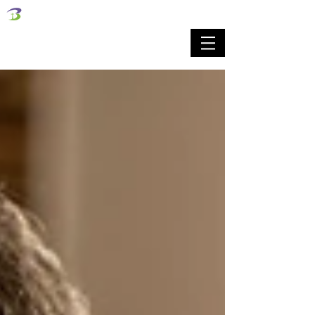
벧엘교회
Bethel Korean Presbyterian Church
예배공동체 / 가족공동체 / 교육공동체 / 선교공동체