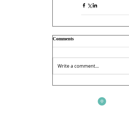
Comments
Write a comment...
ADDRESS
3165 St Johns Lane, Ellicott City, MD 