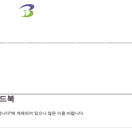
벧엘교회
Bethel Korean Presbyterian Church
예배공동체 / 가족공동체 / 교육공동체 / 선교공동체
사역
훈련
말씀/찬양
교회학교
교육기관
이드북
합니다”에 게재되어 있으니 많은 이용 바랍니다.