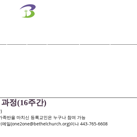
벧엘교회
Bethel Korean Presbyterian Church
예배공동체 / 가족공동체 / 교육공동체 / 선교공동체
사역
훈련
말씀/찬양
교회학교
교육기관
과정(16주간)
)
엘가족반을 마치신 등록교인은 누구나 참여 가능
(one2one@bethelchurch.org)이나 443-765-6608