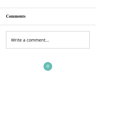
Comments
Write a comment...
ADDRESS
3165 St Johns Lane, Ellicott City, MD 21042
CALL US
410-461-1235