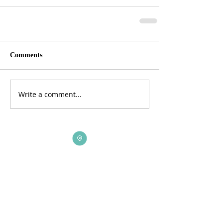
Comments
Write a comment...
ADDRESS
3165 St Johns Lane, Ellicott City, MD 21042
CALL US