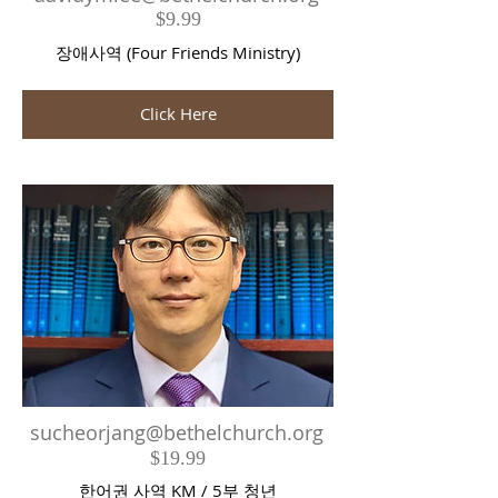
$9.99
장애사역 (Four Friends Ministry)
Click Here
sucheorjang@bethelchurch.org
$19.99
한어권 사역 KM / 5부 청년