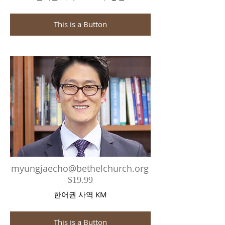
This is a Button
myungjaecho@bethelchurch.org
$19.99
한어권 사역 KM
This is a Button