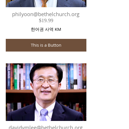
philyoon@bethelchurch.org
$19.99
한어권 사역 KM
This is a Button
​davidymlee@bethelchurch.org