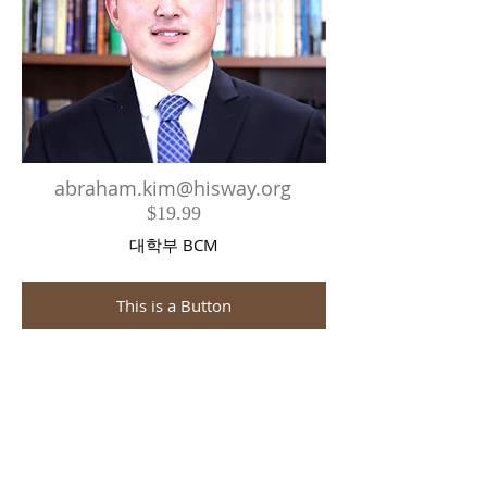
abraham.kim@hisway.org
$19.99
대학부 BCM
This is a Button