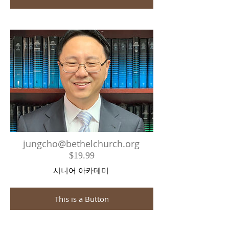
jungcho@bethelchurch.org
$19.99
시니어 아카데미
This is a Button