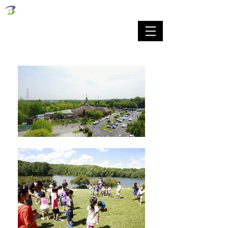
벧엘교회
Bethel Korean Presbyterian Church
예배공동체 / 가족공동체 / 교육공동체 / 선교공동체